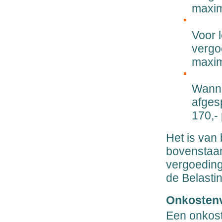
maxim
Voor 
vergo
maxim
Wanne
afges
170,-
Het is van
bovenstaa
vergoeding
de Belastin
Onkosten
Een onkost