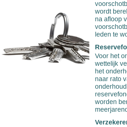
voorschotb
wordt bere
na afloop v
voorschotbi
leden te w
Reservef
Voor het o
wettelijk v
het onderh
naar rato 
onderhoud
reservefon
worden be
meerjaren
Verzekere