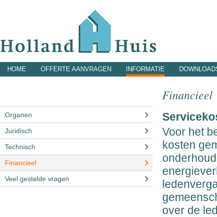
HOME
OFFERTE AANVRAGEN
INFORMATIE
DOWNLOAD
Financieel
Serviceko
Organen
Voor het 
Juridisch
kosten gem
Technisch
onderhoud
Financieel
energiever
Veel gestelde vragen
ledenverga
gemeensch
over de le