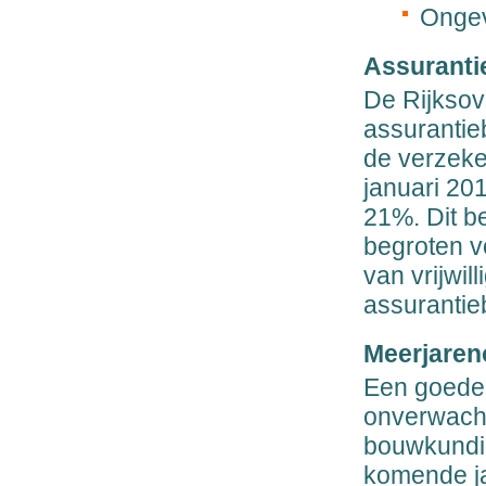
Ongev
Assuranti
De Rijksov
assurantie
de verzeke
januari 20
21%. Dit b
begroten v
van vrijwil
assurantie
Meerjaren
Een goede
onverwachte
bouwkundig
komende ja