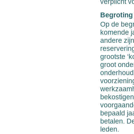
verplicht v
Begroting
Op de begr
komende ja
andere zijn
reserverin
grootste ‘k
groot onde
onderhoud.
voorzienin
werkzaamhe
bekostigen
voorgaande
bepaald ja
betalen. D
leden.