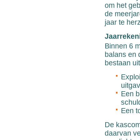
om het geb
de meerjar
jaar te her
Jaarreken
Binnen 6 m
balans en 
bestaan uit
Explo
uitga
Een b
schul
Een to
De kascomm
daarvan ve