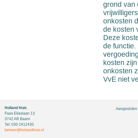
grond van 
vrijwillige
onkosten d
de kosten 
Deze koste
de functie
vergoeding
kosten zij
onkosten z
VvE niet v
Holland Huis
Aangesloten 
Faas Eliaslaan 13
3742 AR Baarn
Tel: 030 2412430
beheer@hollandhuis.nl