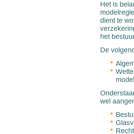
Het is bela
modelregle
dient te wo
verzekerin
het bestuur
De volgend
Algem
Wettel
model
Onderstaan
wel aange
Bestu
Glasv
Recht