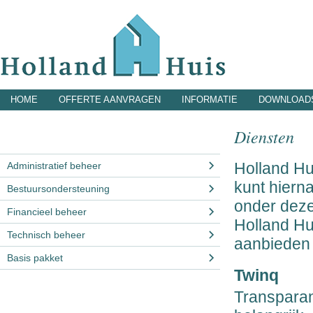
HOME
OFFERTE AANVRAGEN
INFORMATIE
DOWNLOAD
Diensten
Holland Hu
Administratief beheer
kunt hiern
Bestuursondersteuning
onder deze
Financieel beheer
Holland Hu
Technisch beheer
aanbieden
Basis pakket
Twinq
Transparan